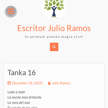
Skip
to
content
Escritor Julio Ramos
In animum poetae magia vivit
Tanka 16
December 18, 2020
Julio Ramos
Lado a lado
La noche más brillante
La vera del mar
El vaivén de las olas