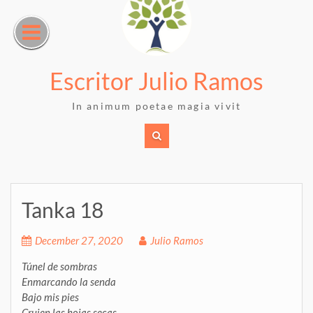
Skip
to
content
Escritor Julio Ramos
In animum poetae magia vivit
Tanka 18
December 27, 2020
Julio Ramos
Túnel de sombras
Enmarcando la senda
Bajo mis pies
Crujen las hojas secas