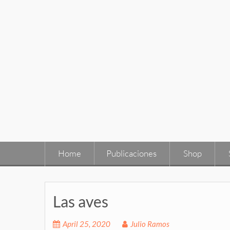
Skip
to
content
Home
Publicaciones
Shop
Las aves
April 25, 2020
Julio Ramos