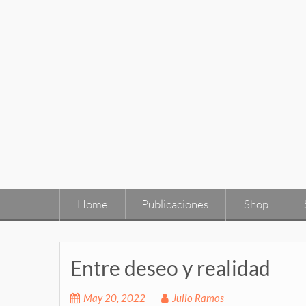
Skip
to
content
Home
Publicaciones
Shop
Entre deseo y realidad
May 20, 2022
Julio Ramos