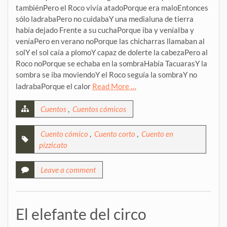
tambiénPero el Roco vivía atadoPorque era maloEntonces
sólo ladrabaPero no cuidabaY una medialuna de tierra
había dejado Frente a su cuchaPorque iba y veníaIba y
veníaPero en verano noPorque las chicharras llamaban al
solY el sol caía a plomoY capaz de dolerte la cabezaPero al
Roco noPorque se echaba en la sombraHabía TacuarasY la
sombra se iba moviendoY el Roco seguía la sombraY no
ladrabaPorque el calor
Read More …
Cuentos
,
Cuentos cómicos
Cuento cómico
,
Cuento corto
,
Cuento en
pizzicato
Leave a comment
El elefante del circo